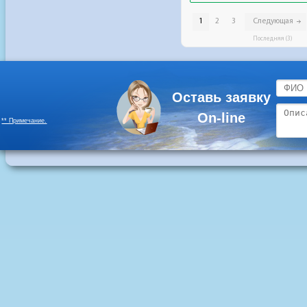
Оставь заявку
On-line
** Примечание.