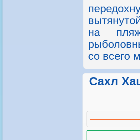
передохн
вытянуто
на пляж
рыболовн
со всего 
Сахл Ха