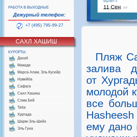
РАБОТА В ВЫХОДНЫЕ
Дежурный телефон:
+7 (495) 795-99-27
САХЛ ХАШИШ
КУРОРТЫ
Пляж Са
Дахаб
залива 
Макади
Марса Алам, Эль Кусейр
от Хургад
Нувейба
Сафага
молодой к
Сахл Хашиш
все боль
Сома Бей
Таба
Hasheesh 
Хургада
Шарм-Эль-Шейх
ему дано 
Эль Гуна