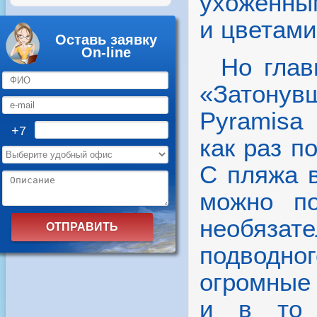
ухоженн
и цветами
Оставь заявку
On-line
Но глав
«Затонув
Pyramisa 
+7
как раз п
С пляжа в
можно по
необязат
подводно
огромные
и в то 