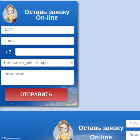
Оставь заявку
On-line
+7
Оставь заявку
On-line
** Примечание.